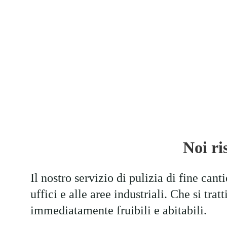
Ristrutturare il tuo immobile non è solo un modo per
suo aspetto, ma è un'occasione per creare un'opera d'a
personalizzata che valorizza la tua casa e la tua vita.
Noi ri
Il nostro servizio di pulizia di fine cant
uffici e alle aree industriali. Che si tra
immediatamente fruibili e abitabili.